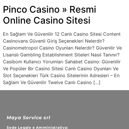
Pinco Casino » Resmi
Online Casino Sitesi
En Sağlam Ve Güvenilir 12 Canlı Casino Sitesi Content
Casinovans Güvenli Giriş Seçenekleri Nelerdir?
Casinometropol Casino Oyunları Nelerdir? Güvenilir Ve
Lisanslı Gambling Establishment Siteleri Nasıl Tanınır?
Casibom Kullanıcı Yorumları Sahabet Casino: Güvenilir
Ve Popüler Bir Casino Sitesi Canlı Casino Oyunları Ve
Slot Seçenekleri Türk Casino Sitelerinin Adresleri – En
Sağlam Ve Güvenilir Twelve Canlı Casino […]
Maya Service srl
Sede Legale e Amministrativa: