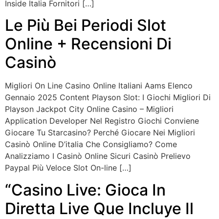
Inside Italia Fornitori […]
Le Più Bei Periodi Slot
Online + Recensioni Di
Casinò
Migliori On Line Casino Online Italiani Aams Elenco
Gennaio 2025 Content Playson Slot: I Giochi Migliori Di
Playson Jackpot City Online Casino – Migliori
Application Developer Nel Registro Giochi Conviene
Giocare Tu Starcasino? Perché Giocare Nei Migliori
Casinò Online D’italia Che Consigliamo? Come
Analizziamo I Casinò Online Sicuri Casinò Prelievo
Paypal Più Veloce Slot On-line […]
“Casino Live: Gioca In
Diretta Live Que Incluye Il