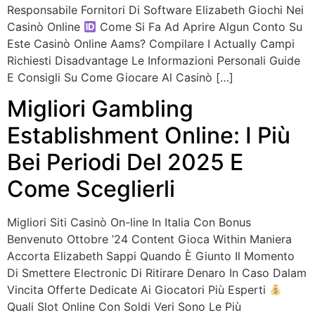
Responsabile Fornitori Di Software Elizabeth Giochi Nei
Casinò Online
Come Si Fa Ad Aprire Algun Conto Su
Este Casinò Online Aams? Compilare I Actually Campi
Richiesti Disadvantage Le Informazioni Personali Guide
E Consigli Su Come Giocare Al Casinò […]
Migliori Gambling
Establishment Online: I Più
Bei Periodi Del 2025 E
Come Sceglierli
Migliori Siti Casinò On-line In Italia Con Bonus
Benvenuto Ottobre ’24 Content Gioca Within Maniera
Accorta Elizabeth Sappi Quando È Giunto Il Momento
Di Smettere Electronic Di Ritirare Denaro In Caso Dalam
Vincita Offerte Dedicate Ai Giocatori Più Esperti
Quali Slot Online Con Soldi Veri Sono Le Più