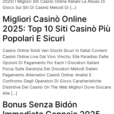
2025! I Migliori Siti Casinò Online Italiani La Abuso Di
Gioco Sui Siti Di Casinò Metodi Di […]
Migliori Casinò Online
2025: Top 10 Siti Casinò Più
Popolari E Sicuri
Casino Online Soldi Veri Giochi Sicuri In Italia! Content
Casinò Online Live Dal Vivo Vincitu: Elle Paradiso Delle
Opzioni Di Pagamento For Each I Giocatori Italiani
Focus Sulla Garanzia Dei Giocatori Metodi Dalam
Pagamento Alternativi Casinò Online: Analisi E
Confronto Degli Operatori Di Gioco Caratteristiche
Distintive Dei Casinò On The Web Migliori Dove Giocare
Alle […]
Bonus Senza Bidón