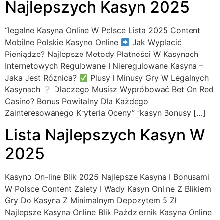
Najlepszych Kasyn 2025
“legalne Kasyna Online W Polsce Lista 2025 Content
Mobilne Polskie Kasyno Online
Jak Wypłacić
Pieniądze? Najlepsze Metody Płatności W Kasynach
Internetowych Regulowane I Nieregulowane Kasyna –
Jaka Jest Różnica?
Plusy I Minusy Gry W Legalnych
Kasynach
Dlaczego Musisz Wypróbować Bet On Red
Casino? Bonus Powitalny Dla Każdego
Zainteresowanego Kryteria Oceny” “kasyn Bonusy […]
Lista Najlepszych Kasyn W
2025
Kasyno On-line Blik 2025 Najlepsze Kasyna I Bonusami
W Polsce Content Zalety I Wady Kasyn Online Z Blikiem
Gry Do Kasyna Z Minimalnym Depozytem 5 Zł
Najlepsze Kasyna Online Blik Październik Kasyna Online