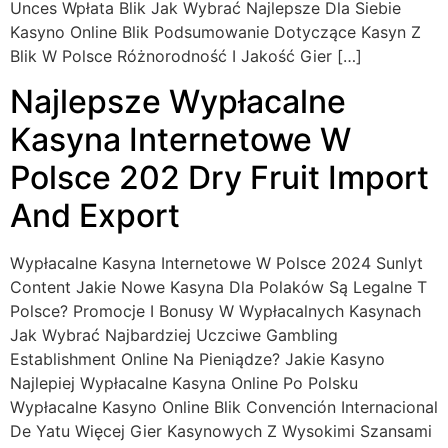
Unces Wpłata Blik Jak Wybrać Najlepsze Dla Siebie
Kasyno Online Blik Podsumowanie Dotyczące Kasyn Z
Blik W Polsce Różnorodność I Jakość Gier […]
Najlepsze Wypłacalne
Kasyna Internetowe W
Polsce 202 Dry Fruit Import
And Export
Wypłacalne Kasyna Internetowe W Polsce 2024 Sunlyt
Content Jakie Nowe Kasyna Dla Polaków Są Legalne T
Polsce? Promocje I Bonusy W Wypłacalnych Kasynach
Jak Wybrać Najbardziej Uczciwe Gambling
Establishment Online Na Pieniądze? Jakie Kasyno
Najlepiej Wypłacalne Kasyna Online Po Polsku
Wypłacalne Kasyno Online Blik Convención Internacional
De Yatu Więcej Gier Kasynowych Z Wysokimi Szansami