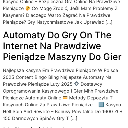
Kasyno Online – Bezpieczna Gra Online Na Prawdziwe
Pieniądze
Co Mogę Zrobić, Jeśli Mam Problemy Z
Kasynem? Dlaczego Warto Zagrać Na Prawdziwe
Pieniądze? Gry Natychmiastowe Jak Uprawiać […]
Automaty Do Gry On The
Internet Na Prawdziwe
Pieniądze Maszyny Do Gier
Najlepsze Kasyna Em Prawdziwe Pieniądze W Polsce
2025 Content Bingo Bling Najlepsze Automaty Na
Prawdziwe Pieniądze Luty 2025
Dostawcy
Oprogramowania Kasynowego I Gier Mhh Prawdziwe
Pieniądze Automaty Online
Metody Depozytu T
Kasynach Online Za Prawdziwe Pieniądze ⃣ Kasyno
Hell Spin And Rewrite – Bonusy Powitalne Do 1600 Zł +
150 Darmowych Spinów Gry T […]